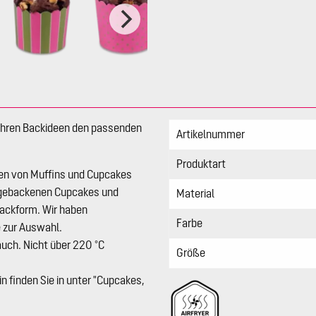
Ihren Backideen den passenden
Artikelnummer
Produktart
en von Muffins und Cupcakes
t gebackenen Cupcakes und
Material
Backform. Wir haben
Farbe
e zur Auswahl.
uch. Nicht über 220 °C
Größe
n finden Sie in unter "Cupcakes,