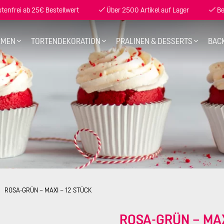
enfrei ab 25€ Bestellwert
Über 2500 Artikel auf Lager
Be
RMEN
TORTENDEKORATION
PRALINEN & DESSERTS
BAC
ROSA-GRÜN – MAXI – 12 STÜCK
ROSA-GRÜN – MAX