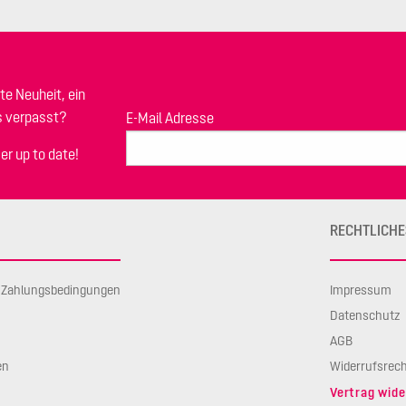
te Neuheit, ein
s verpasst?
E-Mail Adresse
er up to date!
RECHTLICHE
d Zahlungsbedingungen
Impressum
Datenschutz
AGB
en
Widerrufsrec
Vertrag wide