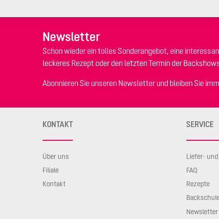
Newsletter
Schon wieder ein tolles Sonderangebot, eine interessan
leckeres Rezept oder den letzten Termin der Backshow
Abonnieren Sie unseren Newsletter und bleiben Sie imm
KONTAKT
SERVICE
Über uns
Liefer- un
Filiale
FAQ
Kontakt
Rezepte
Backschul
Newsletter