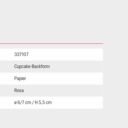
337107
Cupcake-Backform
Papier
Rosa
ø 6/7 cm / H 5,5 cm