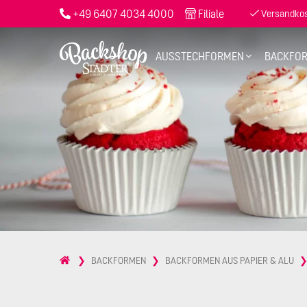
+49 6407 4034 4000
Filiale
Versandkost
AUSSTECHFORMEN
BACKFO
BACKFORMEN
BACKFORMEN AUS PAPIER & ALU