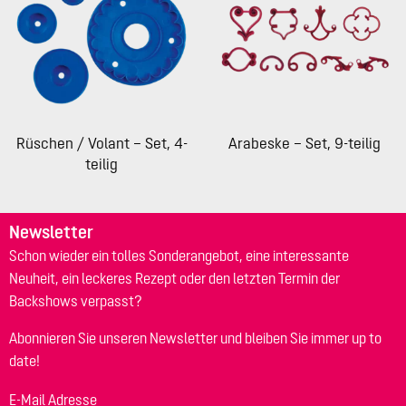
Rüschen / Volant – Set, 4-
Arabeske – Set, 9-teilig
teilig
Newsletter
Schon wieder ein tolles Sonderangebot, eine interessante
Neuheit, ein leckeres Rezept oder den letzten Termin der
Backshows verpasst?
Abonnieren Sie unseren Newsletter und bleiben Sie immer up to
date!
E-Mail Adresse