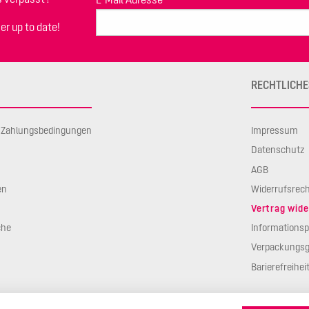
er up to date!
RECHTLICHE
d Zahlungsbedingungen
Impressum
Datenschutz
AGB
en
Widerrufsrec
Vertrag wide
che
Informationsp
Verpackungsg
Barierefreihei