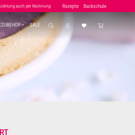
Rezepte
Backschule
zahlung auch per Rechnung
KZUBEHÖR
SALE
ERT