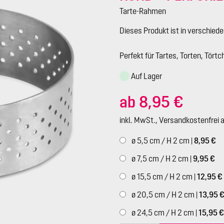
Tarte-Rahmen
Dieses Produkt ist in verschied
Perfekt für Tartes, Torten, Tört
Auf Lager
ab 8,95 €
inkl. MwSt., Versandkostenfrei 
ø 5,5 cm / H 2 cm |
8,95 €
ø 7,5 cm / H 2 cm |
9,95 €
ø 15,5 cm / H 2 cm |
12,95 €
ø 20,5 cm / H 2 cm |
13,95 
ø 24,5 cm / H 2 cm |
15,95 €