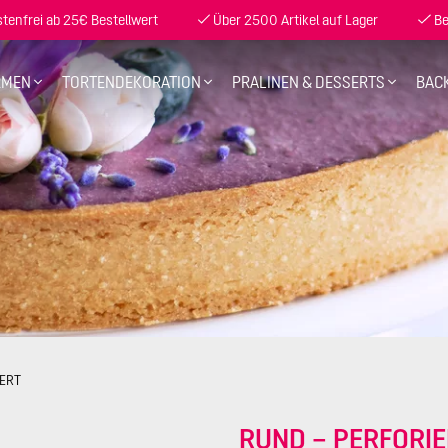
enfrei ab 25€ Bestellwert
Über 2500 Artikel auf Lager
Be
RMEN
TORTENDEKORATION
PRALINEN & DESSERTS
BAC
IERT
RUND – PERFORI