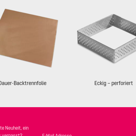
Dauer-Backtrennfolie
Eckig – perforiert
te Neuheit, ein
s verpasst?
E-Mail Adresse