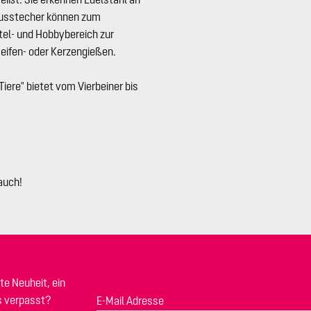
lausstecher können zum
tel- und Hobbybereich zur
Seifen- oder Kerzengießen.
Tiere" bietet vom Vierbeiner bis
auch!
te Neuheit, ein
s verpasst?
E-Mail Adresse