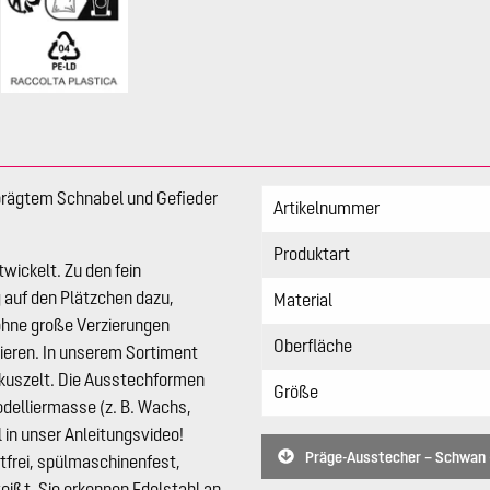
prägtem Schnabel und Gefieder
Artikelnummer
Produktart
wickelt. Zu den fein
auf den Plätzchen dazu,
Material
 ohne große Verzierungen
Oberfläche
ieren. In unserem Sortiment
irkuszelt. Die Ausstechformen
Größe
delliermasse (z. B. Wachs,
in unser Anleitungsvideo!
Präge-Ausstecher – Schwan 
stfrei, spülmaschinenfest,
ißt. Sie erkennen Edelstahl an