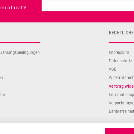
er up to date!
RECHTLICHE
d Zahlungsbedingungen
Impressum
Datenschutz
AGB
en
Widerrufsrec
Vertrag wide
che
Informationsp
Verpackungsg
Barierefreihei