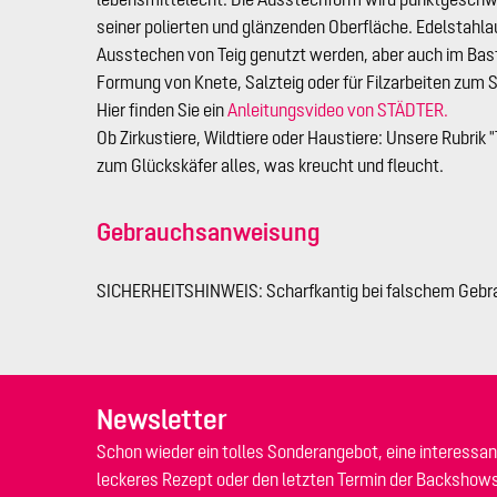
seiner polierten und glänzenden Oberfläche. Edelstah
Ausstechen von Teig genutzt werden, aber auch im Bas
Formung von Knete, Salzteig oder für Filzarbeiten zum 
Hier finden Sie ein
Anleitungsvideo von STÄDTER.
Ob Zirkustiere, Wildtiere oder Haustiere: Unsere Rubrik "
zum Glückskäfer alles, was kreucht und fleucht.
Gebrauchsanweisung
SICHERHEITSHINWEIS: Scharfkantig bei falschem Gebr
Newsletter
Schon wieder ein tolles Sonderangebot, eine interessan
leckeres Rezept oder den letzten Termin der Backshow