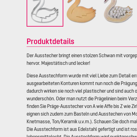
Produktdetails
Der Ausstecher bringt einen stolzen Schwan mit vorge
hervor. Majestätisch und lecker!
Diese Ausstechform wurde mit viel Liebe zum Detail ent
ausgearbeiteten Konturen kommt nun noch die Prägung 
dadurch wirken sie noch viel plastischer und sind auch
wunderschön. Oder man nutzt die Prägelinien beim Verz
finden Sie Präge-Ausstecher von A wie Affe bis Z wie Z
eignen sich zudem zum Basteln und Ausstechen von Mo
Knetmasse, Ton/Keramik u.v.m.). Schauen Sie doch mal 
Die Ausstechform ist aus Edelstahl gefertigt und ist ro
lebensmittelecht. Die Ausstechform wird punktgeschwe