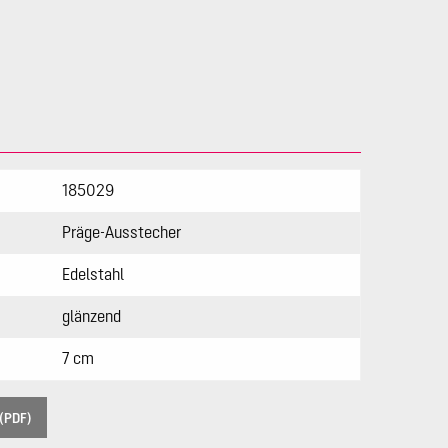
185029
Präge-Ausstecher
Edelstahl
glänzend
7 cm
(PDF)