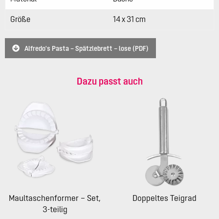
Größe
14 x 31 cm
Alfredo's Pasta – Spätzlebrett – lose (PDF)
Dazu passt auch
Maultaschenformer – Set,
Doppeltes Teigrad
3-teilig