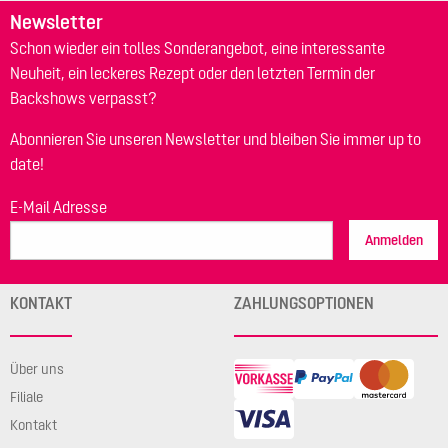
Newsletter
Schon wieder ein tolles Sonderangebot, eine interessante
Neuheit, ein leckeres Rezept oder den letzten Termin der
Backshows verpasst?
Abonnieren Sie unseren Newsletter und bleiben Sie immer up to
date!
E-Mail Adresse
Anmelden
KONTAKT
ZAHLUNGSOPTIONEN
Über uns
Filiale
Kontakt