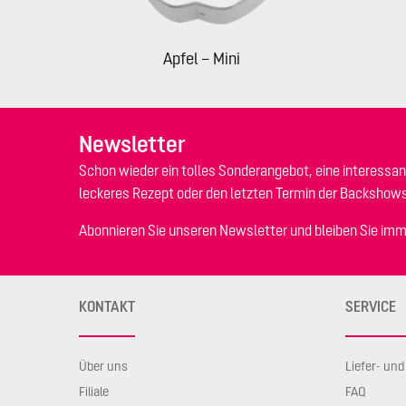
Apfel – Mini
Newsletter
Schon wieder ein tolles Sonderangebot, eine interessan
leckeres Rezept oder den letzten Termin der Backshow
Abonnieren Sie unseren Newsletter und bleiben Sie imm
KONTAKT
SERVICE
Über uns
Liefer- un
Filiale
FAQ