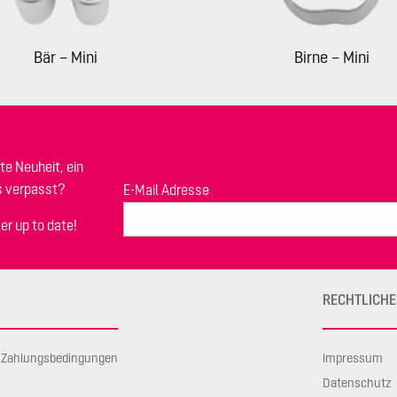
Bär – Mini
Birne – Mini
te Neuheit, ein
s verpasst?
E-Mail Adresse
er up to date!
RECHTLICHE
d Zahlungsbedingungen
Impressum
Datenschutz