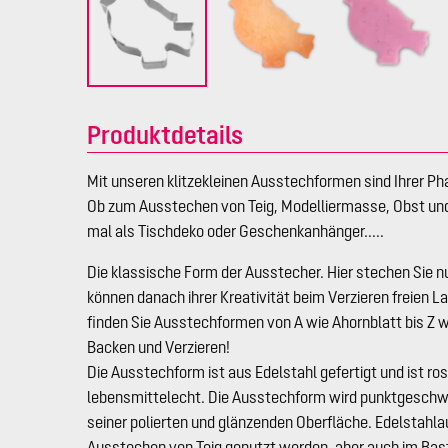
Produktdetails
Mit unseren klitzekleinen Ausstechformen sind Ihrer Ph
Ob zum Ausstechen von Teig, Modelliermasse, Obst un
mal als Tischdeko oder Geschenkanhänger.....
Die klassische Form der Ausstecher. Hier stechen Sie n
können danach ihrer Kreativität beim Verzieren freien L
finden Sie Ausstechformen von A wie Ahornblatt bis Z w
Backen und Verzieren!
Die Ausstechform ist aus Edelstahl gefertigt und ist ro
lebensmittelecht. Die Ausstechform wird punktgeschwe
seiner polierten und glänzenden Oberfläche. Edelstah
Ausstechen von Teig genutzt werden, aber auch im Bas