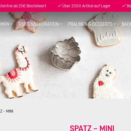
enfrei ab 25€ Bestellwert
Über 2500 Artikel auf Lager
Be
RMEN
TORTENDEKORATION
PRALINEN & DESSERTS
BAC
Z – MINI
SPATZ – MINI