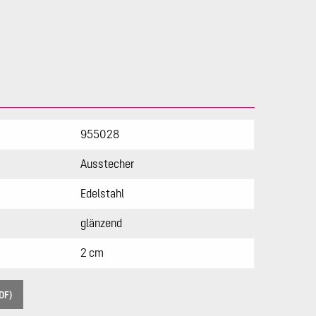
955028
Ausstecher
Edelstahl
glänzend
2 cm
DF)