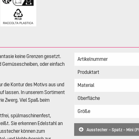
antasie keine Grenzen gesetzt.
Artikelnummer
d Gemüsescheiben, oder einfach
Produktart
ur die Kontur des Motivs aus und
Material
auf lassen. In unserem Sortiment
Oberfläche
ie Zwerg. Viel Spaß beim
Größe
stfrei, spülmaschinenfest,
ißt. Sie erkennen Edelstahl an
Ausstecher – Spatz – Mini (P
lausstecher können zum
tel- und Hobbybereich zur