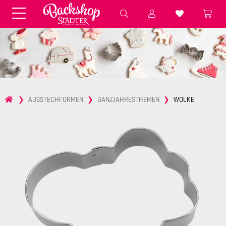
Fondant & Zubehör
Speisefarben
Pralinenkapseln
Geschenktüten
Backzutaten
Küchenhelfer
Weihnachten
Präsentieren &
AUSSTECHFORMEN
GANZJAHRESTHEMEN
WOLKE
Aufbewahren
Backformen aus Papier &
Brot & Baguette
Alu
Essbare Streudekore
Tortenunterlagen &
Kerzen
Vorspeisen & Desserts
Pasteten- &
Nudel- &
STÄDTER fresh&cool
Terrinenformen
Spätzleherstellung