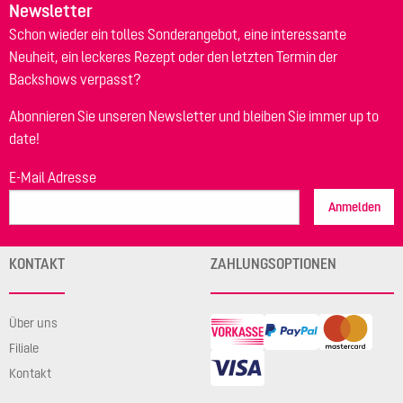
Newsletter
Schon wieder ein tolles Sonderangebot, eine interessante
Neuheit, ein leckeres Rezept oder den letzten Termin der
Backshows verpasst?
Abonnieren Sie unseren Newsletter und bleiben Sie immer up to
date!
E-Mail Adresse
Anmelden
KONTAKT
ZAHLUNGSOPTIONEN
Über uns
Filiale
Kontakt