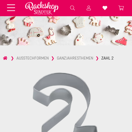
Fondant & Zubehör
Speisefarben
Pralinenkapseln
Geschenktüten
Backzutaten
Küchenhelfer
Weihnachten
Präsentieren &
AUSSTECHFORMEN
GANZJAHRESTHEMEN
ZAHL 2
Aufbewahren
Backformen aus Papier &
Brot & Baguette
Alu
Essbare Streudekore
Tortenunterlagen &
Kerzen
Vorspeisen & Desserts
Pasteten- &
Nudel- &
STÄDTER fresh&cool
Terrinenformen
Spätzleherstellung