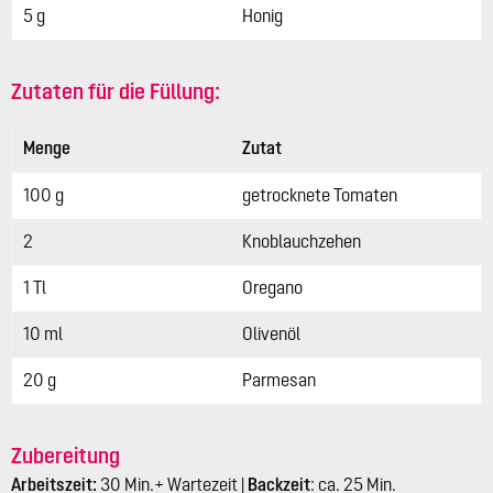
5 g
Honig
Zutaten für die Füllung:
Menge
Zutat
100 g
getrocknete Tomaten
2
Knoblauchzehen
1 Tl
Oregano
10 ml
Olivenöl
20 g
Parmesan
Zubereitung
Arbeitszeit:
30 Min.+ Wartezeit |
Backzeit
: ca. 25 Min.