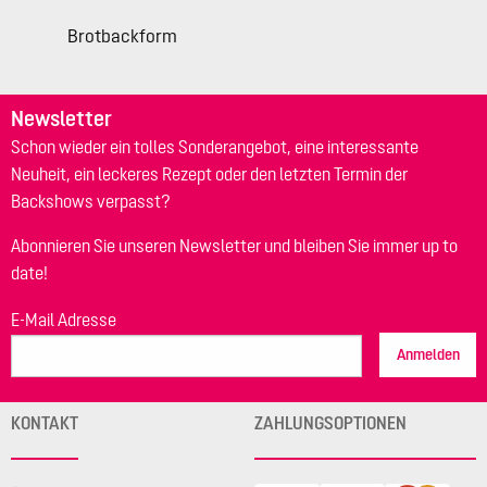
Brotbackform
Newsletter
Schon wieder ein tolles Sonderangebot, eine interessante
Neuheit, ein leckeres Rezept oder den letzten Termin der
Backshows verpasst?
Abonnieren Sie unseren Newsletter und bleiben Sie immer up to
date!
E-Mail Adresse
Anmelden
KONTAKT
ZAHLUNGSOPTIONEN