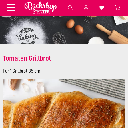
Fondant & Zubehör
Speisefarben
Pralinenkapseln
Geschenktüten
Backzutaten
Küchenhelfer
Weihnachten
Präsentieren &
Aufbewahren
Tomaten Grillbrot
Backformen aus Papier &
Brot & Baguette
Alu
Für 1 Grillbrot 35 cm
Essbare Streudekore
Tortenunterlagen &
Kerzen
Vorspeisen & Desserts
Pasteten- &
Nudel- &
STÄDTER fresh&cool
Terrinenformen
Spätzleherstellung