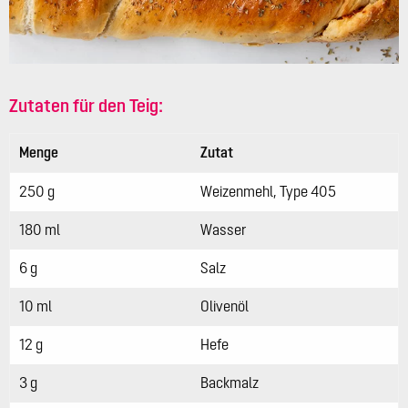
Zutaten für den Teig:
Menge
Zutat
250 g
Weizenmehl, Type 405
180 ml
Wasser
6 g
Salz
10 ml
Olivenöl
12 g
Hefe
3 g
Backmalz