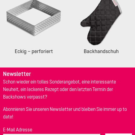
Eckig – perforiert
Backhandschuh
Newsletter
Schon wieder ein tolles Sonderangebot, eine interessante
Neuheit, ein leckeres Rezept oder den letzten Termin der
Backshows verpasst?
Abonnieren Sie unseren Newsletter und bleiben Sie immer up to
date!
E-Mail Adresse