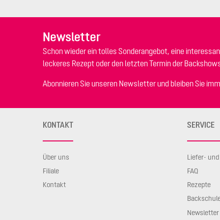
Newsletter
Schon wieder ein tolles Sonderangebot, eine interessan
leckeres Rezept oder den letzten Termin der Backshow
Abonnieren Sie unseren Newsletter und bleiben Sie imm
KONTAKT
SERVICE
Über uns
Liefer- un
Filiale
FAQ
Kontakt
Rezepte
Backschul
Newsletter