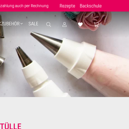
Rezepte
Backschule
zahlung auch per Rechnung
KZUBEHÖR
SALE
TÜLLE