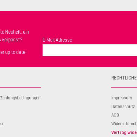
te Neuheit, ein
s verpasst?
E-Mail Adresse
er up to date!
RECHTLICHE
d Zahlungsbedingungen
Impressum
Datenschutz
AGB
en
Widerrufsrec
Vertrag wide