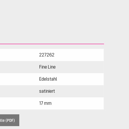
227262
Fine Line
Edelstahl
satiniert
17 mm
lle (PDF)