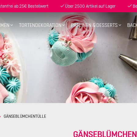
enfrei ab 25€ Bestellwert
Über 2500 Artikel auf Lager
Be
RMEN
TORTENDEKORATION
PRALINEN & DESSERTS
BAC
GÄNSEBLÜMCHENTÜLLE
GÄNSEBLÜMCHEN