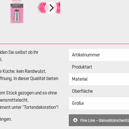
en Sie selbst ob Ihr
Artikelnummer
l.
Produktart
hre Küche: kein Randwulst,
fnung. In dieser Qualität bieten
Material
Oberfläche
einem Stück gezogen und so ohne
ebensmittelecht.
Größe
timent unter "Tortendekoration"!
ängen.
Fine Line – Gänseblümchentü