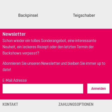
Backpinsel
Teigschaber
Newsletter
Schon wieder ein tolles Sonderangebot, eine interessante
Neuheit, ein leckeres Rezept oder den letzten Termin der
Backshows verpasst?
Abonnieren Sie unseren Newsletter und bleiben Sie immer up to
date!
E-Mail Adresse
Anmelden
KONTAKT
ZAHLUNGSOPTIONEN